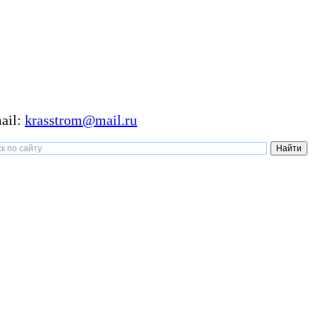
ail:
krasstrom@mail.ru