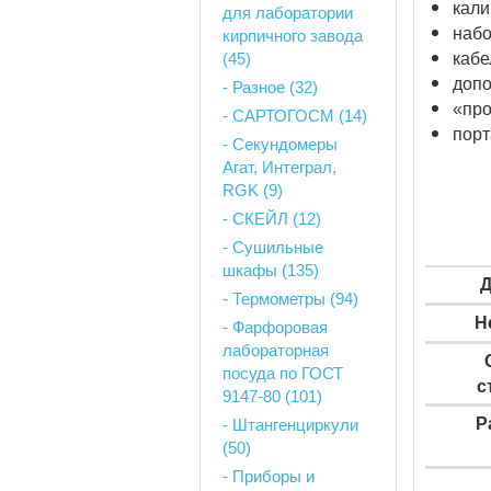
кали
для лаборатории
набо
кирпичного завода
(45)
кабе
допо
- Разное (32)
«про
- САРТОГОСМ (14)
пор
- Секундомеры
Агат, Интеграл,
RGK (9)
- СКЕЙЛ (12)
- Сушильные
шкафы (135)
Д
- Термометры (94)
Н
- Фарфоровая
лабораторная
посуда по ГОСТ
с
9147-80 (101)
Р
- Штангенциркули
(50)
- Приборы и