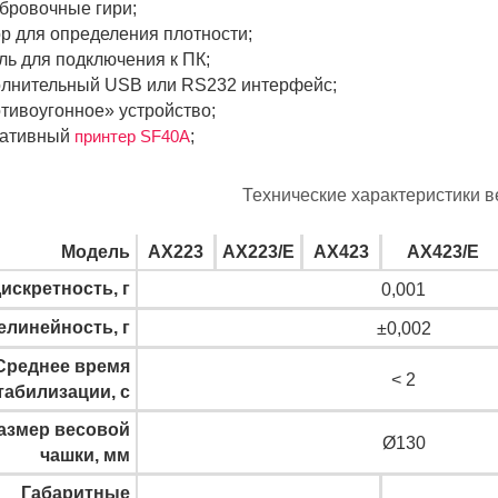
бровочные гири;
р для определения плотности;
ль для подключения к ПК;
лнительный USB или RS232 интерфейс;
тивоугонное» устройство;
тативный
принтер SF40A
;
Технические характеристики в
Модель
AX223
AX223/E
AX423
AX423/E
искретность, г
0,001
елинейность, г
±0,002
Среднее время
< 2
табилизации, с
азмер весовой
Ø130
чашки, мм
Габаритные