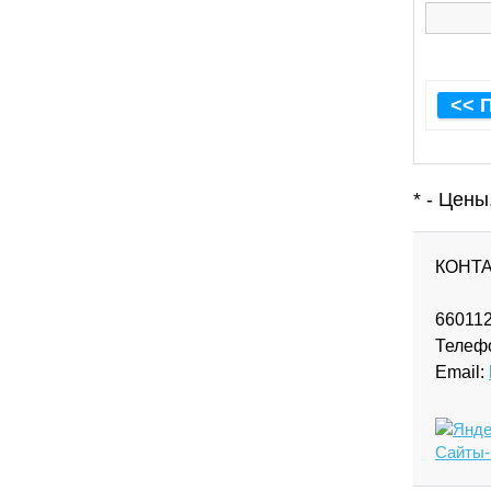
<< 
* - Цен
КОНТ
660112
Телеф
Email:
Сайты-