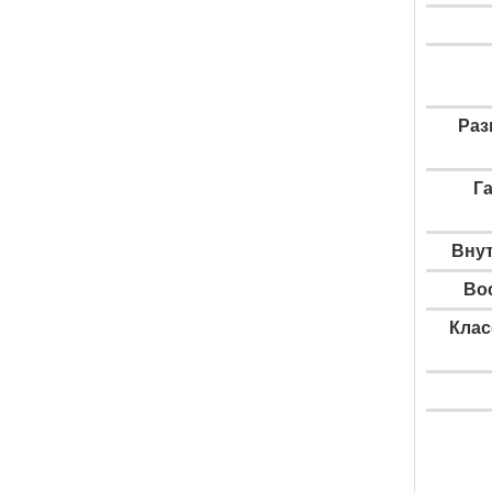
Раз
Г
Внут
Во
Клас