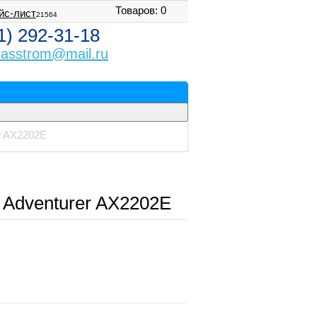
Товаров: 0
йс-лист
21564
1) 292-31-18
rasstrom@mail.ru
r AX2202E
 Adventurer AX2202E