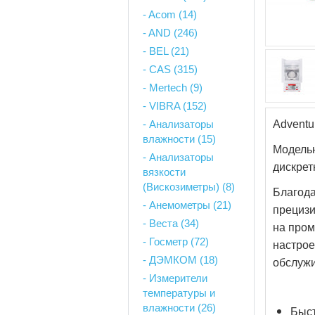
- Acom (14)
- AND (246)
- BEL (21)
- CAS (315)
- Mertech (9)
- VIBRA (152)
- Анализаторы
Adventu
влажности (15)
Модельн
- Анализаторы
дискретн
вязкости
(Вискозиметры) (8)
Благод
- Анемометры (21)
прецизи
- Веста (34)
на пром
- Госметр (72)
настрое
- ДЭМКОМ (18)
обслужи
- Измерители
температуры и
влажности (26)
Быст