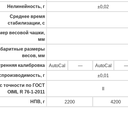
Нелинейность, г
±0,02
Среднее время
стабилизации, с
мер весовой чашки,
мм
абаритные размеры
весов, мм
ренняя калибровка
AutoCal
—
AutoCal
спроизводимость, г
±0,01
с точности по ГОСТ
II
OIML R 76-1-2011
НПВ, г
2200
4200