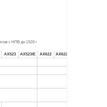
есов с НПВ до 1520 г
AX523
AX523/E
AX622
AX622/E
AX1502
AX1502/
0,01
±0,02
< 1,5
175×195