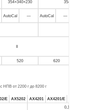
354×340×230
354×100×230
AutoCal
—
AutoCal
—
AutoCal
—
±0,01
II
520
620
1520
с НПВ от 2200 г до 8200 г
02/E
AX5202
AX4201
AX4201/E
AX8201
AX8201/E
0,1