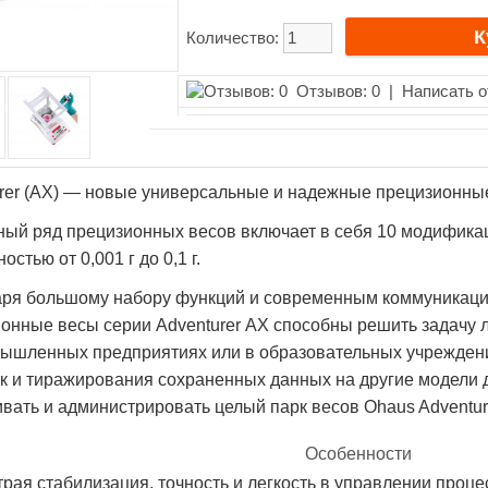
Количество:
Отзывов: 0
|
Написать 
rer (AX) — новые универсальные и надежные прецизионны
ый ряд прецизионных весов включает в себя 10 модификац
остью от 0,001 г до 0,1 г.
аря большому набору функций и современным коммуникац
онные весы серии Adventurer АХ способны решить задачу 
ышленных предприятиях или в образовательных учрежден
к и тиражирования сохраненных данных на другие модели д
вать и администрировать целый парк весов Ohaus Adventur
Особенности
рая стабилизация, точность и легкость в управлении проц