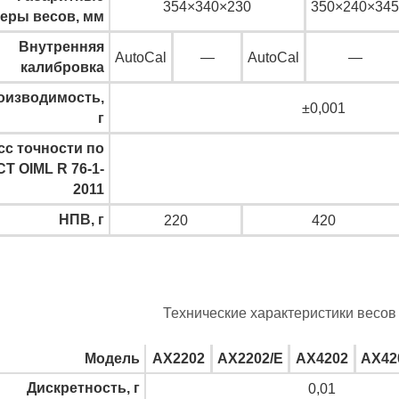
354×340×230
350×240×345
еры весов, мм
Внутренняя
AutoCal
—
AutoCal
—
калибровка
оизводимость,
±0,001
г
сс точности по
Т OIML R 76-1-
2011
НПВ, г
220
420
Технические характеристики весов 
Модель
AX2202
AX2202/E
AX4202
AX42
Дискретность, г
0,01