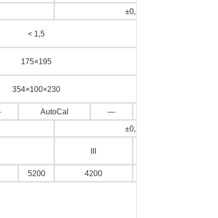
±0,2
< 1,5
175×195
354×100×230
—
AutoCal
—
AutoCal
—
±0,1
III
II
5200
4200
8200