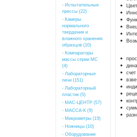
- Испытательные
Цвет
прессы (22)
Инно
- Камеры
Функ
нормального
Внеш
твердения и
Инте
влажного хранения
Возм
образцов (10)
- Компараторы
прос
массы серии MC
(4)
дина
счет
- Лабораторные
взве
печи (151)
инди
- Лабораторный
реце
пластик (5)
конт
- МАС-ЦЕНТР (57)
сумм
- МАССА-К (9)
разн
- Микрометры (19)
- Ножницы (10)
- Оборудование