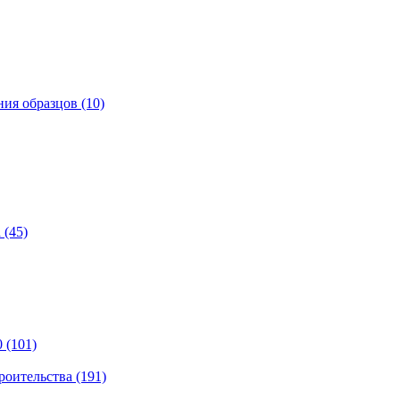
ия образцов (10)
 (45)
 (101)
роительства (191)