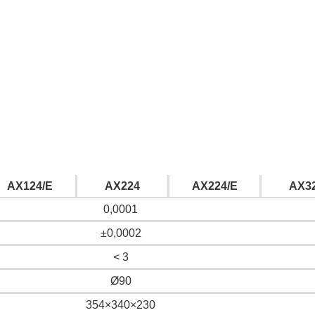
AX124/E
AX224
AX224/E
AX3
0,0001
±0,0002
< 3
Ø90
354×340×230