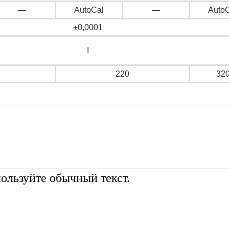
—
AutoCal
—
Auto
±0,0001
I
220
32
льзуйте обычный текст.