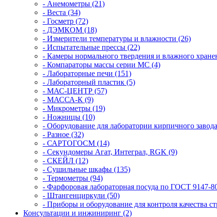
- Анемометры (21)
- Веста (34)
- Госметр (72)
- ДЭМКОМ (18)
- Измерители температуры и влажности (26)
- Испытательные прессы (22)
- Камеры нормального твердения и влажного хранен
- Компараторы массы серии MC (4)
- Лабораторные печи (151)
- Лабораторный пластик (5)
- МАС-ЦЕНТР (57)
- МАССА-К (9)
- Микрометры (19)
- Ножницы (10)
- Оборудование для лаборатории кирпичного завода
- Разное (32)
- САРТОГОСМ (14)
- Секундомеры Агат, Интеграл, RGK (9)
- СКЕЙЛ (12)
- Сушильные шкафы (135)
- Термометры (94)
- Фарфоровая лабораторная посуда по ГОСТ 9147-80
- Штангенциркули (50)
- Приборы и оборудование для контроля качества ст
Консультации и инжиниринг (2)