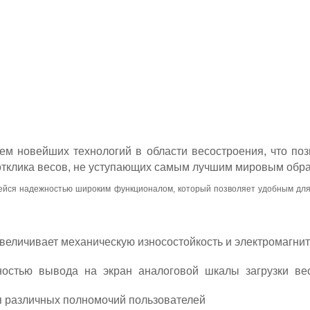
м новейших технологий в области весостроения, что поз
и отклика весов, не уступающих самым лучшим мировым обр
ейся надежностью широким функционалом, который позволяет удобным для
увеличивает механическую износостойкость и электромагн
ностью вывода на экран аналоговой шкалы загрузки ве
я различных полномочий пользователей