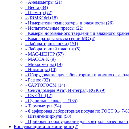
- Анемометры (21)
- Веста (34)
- Госметр (72)
- ДЭМКОМ (18)
- Измерители температуры и влажности (26)
- Испытательные прессы (22)
- Камеры нормального твердения и влажного хранен
- Компараторы массы серии MC (4)
- Лабораторные печи (151)
- Лабораторный пластик (5)
- МАС-ЦЕНТР (57)
- МАССА-К (9)
- Микрометры (19)
- Ножницы (10)
- Оборудование для лаборатории кирпичного завода
- Разное (32)
- САРТОГОСМ (14)
- Секундомеры Агат, Интеграл, RGK (9)
- СКЕЙЛ (12)
- Сушильные шкафы (135)
- Термометры (94)
- Фарфоровая лабораторная посуда по ГОСТ 9147-80
- Штангенциркули (50)
- Приборы и оборудование для контроля качества ст
Консультации и инжиниринг (2)