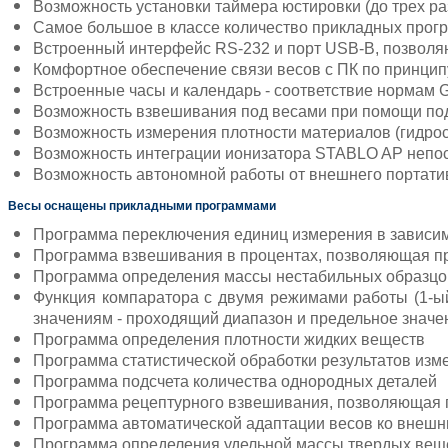
Возможность установки таймера юстировки (до трех раз
Самое большое в классе количество прикладных прог
Встроенный интерфейс RS-232 и порт USB-B, позволяю
Комфортное обеспечение связи весов с ПК по принципу
Встроенные часы и календарь - соответствие нормам 
Возможность взвешивания под весами при помощи под
Возможность измерения плотности материалов (гидрос
Возможность интеграции ионизатора STABLO AP непоср
Возможность автономной работы от внешнего портатив
Весы оснащены прикладными программами
Программа переключения единиц измерения в зависим
Программа взвешивания в процентах, позволяющая пр
Программа определения массы нестабильных образцо
Функция компаратора с двумя режимами работы (1-ый
значениям - проходящий диапазон и предельное значе
Программа определения плотности жидких веществ
Программа статистической обработки результатов изм
Программа подсчета количества однородных деталей
Программа рецептурного взвешивания, позволяющая п
Программа автоматической адаптации весов ко внеш
Программа определения удельной массы твердых вещ