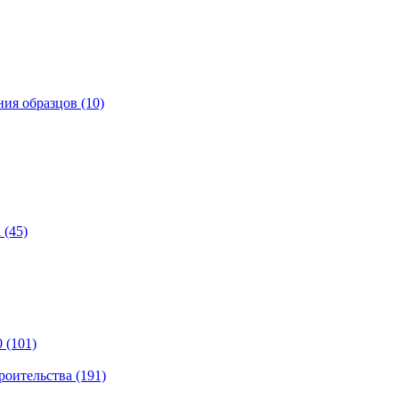
ия образцов (10)
 (45)
 (101)
роительства (191)