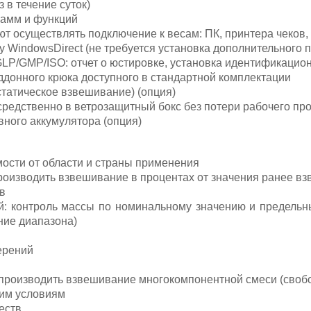
 в течение суток)
рамм и функций
т осуществлять подключение к весам: ПК, принтера чеков,
 WindowsDirect (не требуется установка дополнительного 
GLP/GMP/ISO: отчет о юстировке, установка идентификацио
донного крюка доступного в стандартной комплектации
татическое взвешивание) (опция)
едственно в ветрозащитный бокс без потери рабочего про
ного аккумулятора (опция)
ости от области и страны применения
оизводить взвешивание в процентах от значения ранее в
в
: контроль массы по номинальному значению и предельн
ние диапазона)
ерений
роизводить взвешивание многокомпонентной смеси (свобо
ним условиям
еств