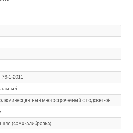
 г
 76-1-2011
иальный
ролюминесцентный
многострочечный с подсветкой
м
нняя (самокалибровка)