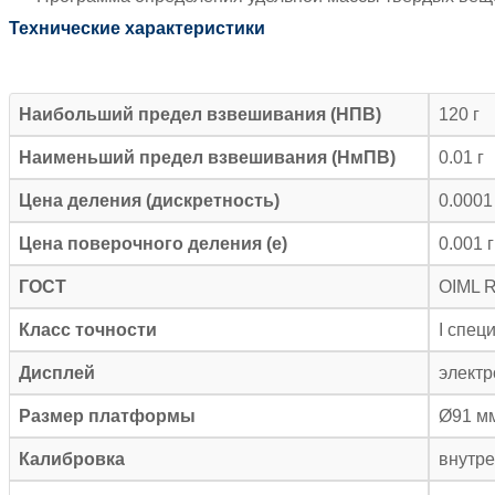
Технические характеристики
Наибольший предел взвешивания (НПВ)
120 г
Наименьший предел взвешивания (НмПВ)
0.01 г
Цена деления (дискретность)
0.0001
Цена поверочного деления (е)
0.001 г
ГОСТ
OIML R
Класс точности
I спец
Дисплей
элект
Размер платформы
Ø91 м
Калибровка
внутре