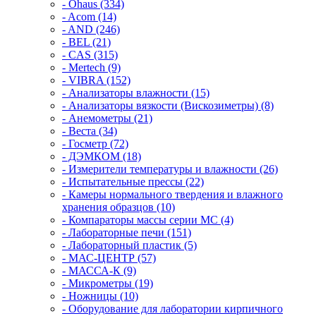
- Ohaus (334)
- Acom (14)
- AND (246)
- BEL (21)
- CAS (315)
- Mertech (9)
- VIBRA (152)
- Анализаторы влажности (15)
- Анализаторы вязкости (Вискозиметры) (8)
- Анемометры (21)
- Веста (34)
- Госметр (72)
- ДЭМКОМ (18)
- Измерители температуры и влажности (26)
- Испытательные прессы (22)
- Камеры нормального твердения и влажного
хранения образцов (10)
- Компараторы массы серии MC (4)
- Лабораторные печи (151)
- Лабораторный пластик (5)
- МАС-ЦЕНТР (57)
- МАССА-К (9)
- Микрометры (19)
- Ножницы (10)
- Оборудование для лаборатории кирпичного