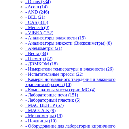
- Ohaus (334)
- Acom (14)
- AND (246)
- BEL (21)
- CAS (315)
- Mertech (9)
- VIBRA (152)
- Анализаторы влажности (15)
- Анализаторы вязкости (Вискозиметры) (8)
- Анемометры (21)
- Веста (34)
- Госметр (72)
- ДЭМКОМ (18)
- Измерители температуры и влажности (26)
- Испытательные прессы (22)
- Камеры нормального твердения и влажного
хранения образцов (10)
- Компараторы массы серии MC (4)
- Лабораторные печи (151)
- Лабораторный пластик (5)
- МАС-ЦЕНТР (57)
- МАССА-К (9)
- Микрометры (19)
- Ножницы (10)
- Оборудование для лаборатории кирпичного