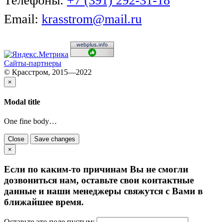
Телефоны:
+7 (391) 292-31-18
Email:
krasstrom@mail.ru
Сайты-партнеры
© Красстром, 2015—2022
×
Modal title
One fine body…
Close
Save changes
×
Если по каким-то причинам Вы не смогли
дозвониться нам, оставьте свои контактные
данные и наши менеджеры свяжутся с Вами в
ближайшее время.
Оставьте это поле пустым: