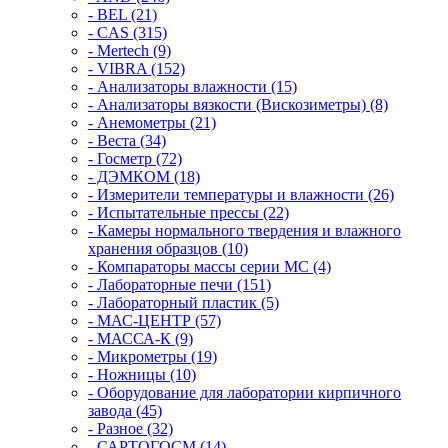
- BEL (21)
- CAS (315)
- Mertech (9)
- VIBRA (152)
- Анализаторы влажности (15)
- Анализаторы вязкости (Вискозиметры) (8)
- Анемометры (21)
- Веста (34)
- Госметр (72)
- ДЭМКОМ (18)
- Измерители температуры и влажности (26)
- Испытательные прессы (22)
- Камеры нормального твердения и влажного
хранения образцов (10)
- Компараторы массы серии MC (4)
- Лабораторные печи (151)
- Лабораторный пластик (5)
- МАС-ЦЕНТР (57)
- МАССА-К (9)
- Микрометры (19)
- Ножницы (10)
- Оборудование для лаборатории кирпичного
завода (45)
- Разное (32)
- САРТОГОСМ (14)