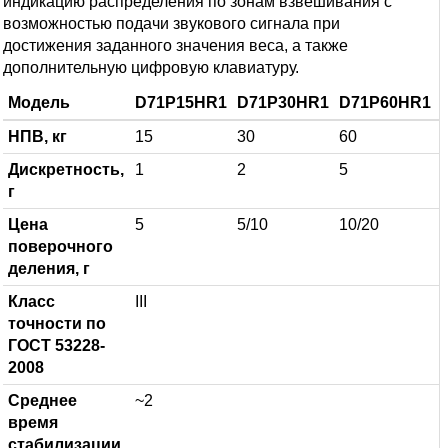
индикацию распределения по зонам взвешивания с
возможностью подачи звукового сигнала при
достижения заданного значения веса, а также
дополнительную цифровую клавиатуру.
Модель
D71P15HR1
D71P30HR1
D71P60HR1
НПВ, кг
15
30
60
Дискретность,
1
2
5
г
Цена
5
5/10
10/20
поверочного
деления, г
Класс
III
точности по
ГОСТ 53228-
2008
Среднее
~2
время
стабилизации,