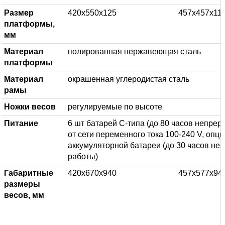
Размер
420х550х125
457х457х11
платформы,
мм
Материал
полированная нержавеющая сталь
платформы
Материал
окрашенная углеродистая сталь
рамы
Ножки весов
регулируемые по высоте
Питание
6 шт батарей С-типа (до 80 часов непрер
от сети переменного тока 100-240 V, опци
аккумуляторной батареи (до 30 часов не
работы)
Габаритные
420х670х940
457х577х94
размеры
весов, мм