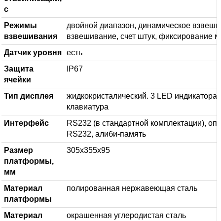
с
Режимы
двойной диапазон, динамическое взвеши
взвешивания
взвешивание, счет штук, фиксирование м
Датчик уровня
есть
Защита
IP67
ячейки
Тип дисплея
жидкокристалический. 3 LED индикатора 
клавиатура
Интерфейс
RS232 (в стандартной комплектации), опц
RS232, алиби-память
Размер
305х355х95
платформы,
мм
Материал
полированная нержавеющая сталь
платформы
Материал
окрашенная углеродистая сталь