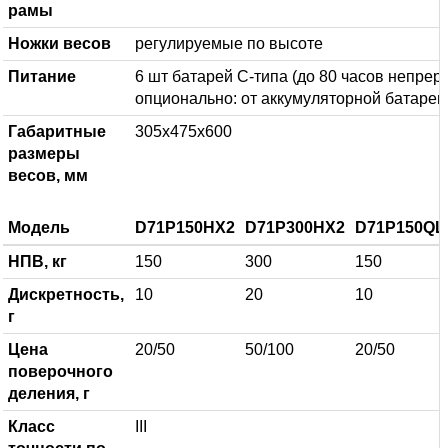
рамы
Ножки весов
регулируемые по высоте
Питание
6 шт батарей С-типа (до 80 часов непрер
опционально: от аккумуляторной батареи
Габаритные
305х475х600
размеры
весов, мм
Модель
D71P150HX2
D71P300HX2
D71P150QL
НПВ, кг
150
300
150
Дискретность,
10
20
10
г
Цена
20/50
50/100
20/50
поверочного
деления, г
Класс
III