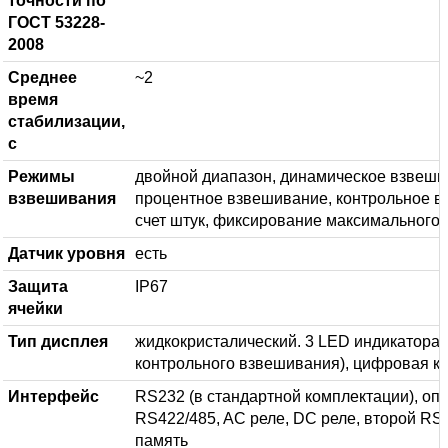
точности по
ГОСТ 53228-
2008
Среднее
~2
время
стабилизации,
с
Режимы
двойной диапазон, динамическое взвеши
взвешивания
процентное взвешивание, контрольное в
счет штук, фиксирование максимального 
Датчик уровня
есть
Защита
IP67
ячейки
Тип дисплея
жидкокристалический. 3 LED индикатора 
контрольного взвешивания), цифровая к
Интерфейс
RS232 (в стандартной комплектации), оп
RS422/485, AC реле, DC реле, второй RS2
память