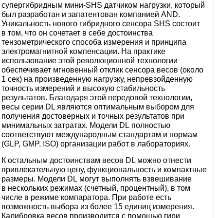
супергибридным мини-SHS датчиком нагрузки, который
был разработан и запатентован компанией AND.
Уникальность нового гибридного сенсора SHS состоит
в том, что он сочетает в себе достоинства
тензометрического способа измерения и принципа
электромагнитной компенсации. На практике
использование этой революционной технологии
обеспечивает мгновенный отклик сенсора весов (около
1 сек) на произведенную нагрузку, непревзойденную
точность измерений и высокую стабильность
результатов. Благодаря этой передовой технологии,
весы серии DL являются оптимальным выбором для
получения достоверных и точных результатов при
минимальных затратах. Модели DL полностью
соответствуют международным стандартам и нормам
(GLP, GMP, ISO) организации работ в лабораториях.
К остальным достоинствам весов DL можно отнести
привлекательную цену, функциональность и компактные
размеры. Модели DL могут выполнять взвешивание
в нескольких режимах (счетный, процентный), в том
числе в режиме компаратора. При работе есть
возможность выбора из более 15 единиц измерения.
Калибровка весов производится с помощью гири