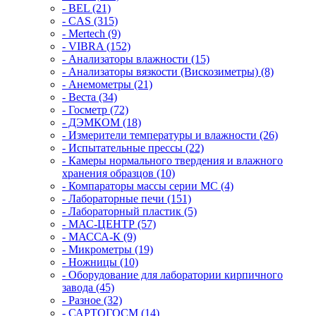
- BEL (21)
- CAS (315)
- Mertech (9)
- VIBRA (152)
- Анализаторы влажности (15)
- Анализаторы вязкости (Вискозиметры) (8)
- Анемометры (21)
- Веста (34)
- Госметр (72)
- ДЭМКОМ (18)
- Измерители температуры и влажности (26)
- Испытательные прессы (22)
- Камеры нормального твердения и влажного
хранения образцов (10)
- Компараторы массы серии MC (4)
- Лабораторные печи (151)
- Лабораторный пластик (5)
- МАС-ЦЕНТР (57)
- МАССА-К (9)
- Микрометры (19)
- Ножницы (10)
- Оборудование для лаборатории кирпичного
завода (45)
- Разное (32)
- САРТОГОСМ (14)