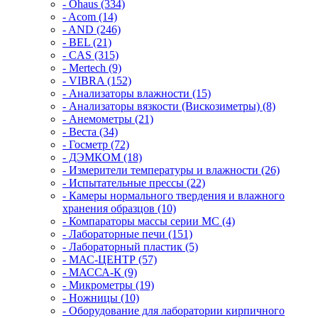
- Ohaus (334)
- Acom (14)
- AND (246)
- BEL (21)
- CAS (315)
- Mertech (9)
- VIBRA (152)
- Анализаторы влажности (15)
- Анализаторы вязкости (Вискозиметры) (8)
- Анемометры (21)
- Веста (34)
- Госметр (72)
- ДЭМКОМ (18)
- Измерители температуры и влажности (26)
- Испытательные прессы (22)
- Камеры нормального твердения и влажного
хранения образцов (10)
- Компараторы массы серии MC (4)
- Лабораторные печи (151)
- Лабораторный пластик (5)
- МАС-ЦЕНТР (57)
- МАССА-К (9)
- Микрометры (19)
- Ножницы (10)
- Оборудование для лаборатории кирпичного