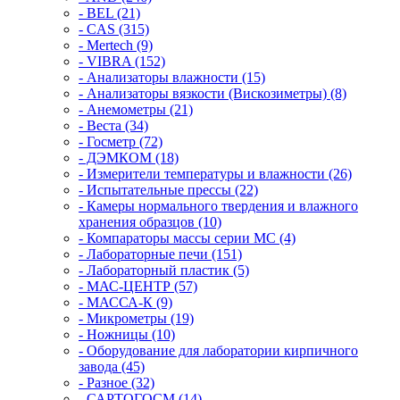
- BEL (21)
- CAS (315)
- Mertech (9)
- VIBRA (152)
- Анализаторы влажности (15)
- Анализаторы вязкости (Вискозиметры) (8)
- Анемометры (21)
- Веста (34)
- Госметр (72)
- ДЭМКОМ (18)
- Измерители температуры и влажности (26)
- Испытательные прессы (22)
- Камеры нормального твердения и влажного
хранения образцов (10)
- Компараторы массы серии MC (4)
- Лабораторные печи (151)
- Лабораторный пластик (5)
- МАС-ЦЕНТР (57)
- МАССА-К (9)
- Микрометры (19)
- Ножницы (10)
- Оборудование для лаборатории кирпичного
завода (45)
- Разное (32)
- САРТОГОСМ (14)