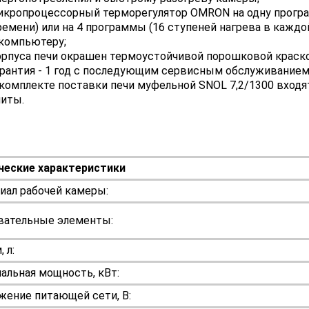
икропроцессорный терморегулятор OMRON на одну програ
ремени) или на 4 программы (16 ступеней нагрева в кажд
 компьютеру;
орпуса печи окрашен термоустойчивой порошковой краско
арантия - 1 год с последующим сервисным обслуживанием
 комплекте поставки печи муфельной SNOL 7,2/1300 вход
литы.
ческие характеристики
иал рабочей камеры:
вательные элементы:
 л:
альная мощность, кВт:
жение питающей сети, В: