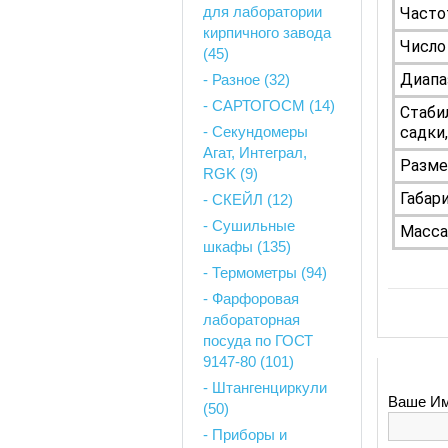
для лаборатории
Часто
кирпичного завода
Число
(45)
Диапа
- Разное (32)
- САРТОГОСМ (14)
Стаби
- Секундомеры
садки,
Агат, Интеграл,
Разме
RGK (9)
Габар
- СКЕЙЛ (12)
- Сушильные
Масса
шкафы (135)
- Термометры (94)
- Фарфоровая
лабораторная
посуда по ГОСТ
9147-80 (101)
- Штангенциркули
Ваше Им
(50)
- Приборы и