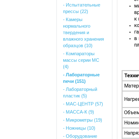
- Испытательные
м
прессы (22)
в
к
- Камеры
к
нормального
г
твердения и
в
влажного хранения
п
образцов (10)
- Компараторы
массы серии MC
(4)
- Лабораторные
Техни
печи (151)
Матер
- Лабораторный
пластик (5)
Нагре
- МАС-ЦЕНТР (57)
- МАССА-К (9)
Объем,
- Микрометры (19)
Номин
- Ножницы (10)
Напря
- Оборудование