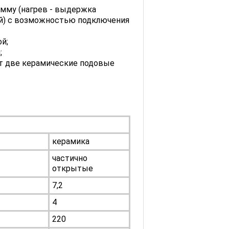
мму (нагрев - выдержка
ой) с возможностью подключения
й;
;
ят две керамические подовые
керамика
частично
открытые
7,2
4
220