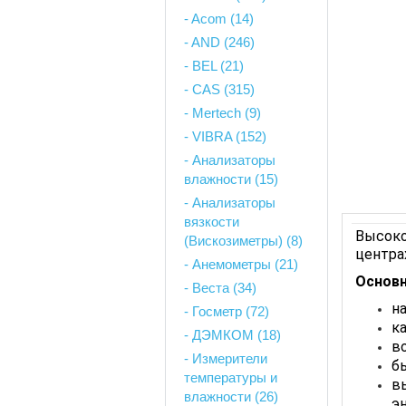
- Acom (14)
- AND (246)
- BEL (21)
- CAS (315)
- Mertech (9)
- VIBRA (152)
- Анализаторы
влажности (15)
- Анализаторы
вязкости
Высоко
(Вискозиметры) (8)
центра
- Анемометры (21)
Основн
- Веста (34)
н
- Госметр (72)
к
- ДЭМКОМ (18)
в
- Измерители
б
температуры и
в
влажности (26)
э