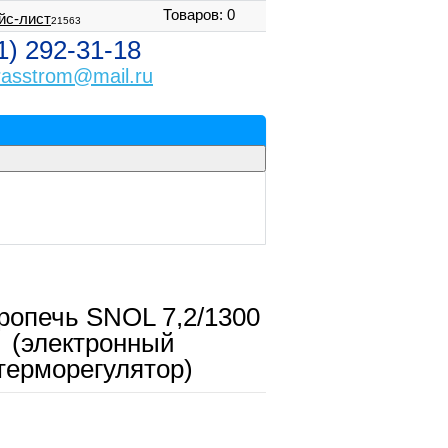
Товаров: 0
йс-лист
21563
1) 292-31-18
rasstrom@mail.ru
ропечь SNOL 7,2/1300
(электронный
терморегулятор)