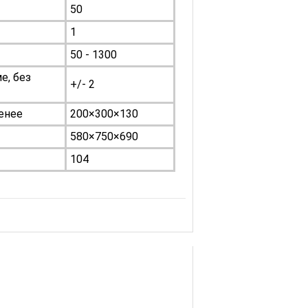
50
1
50 - 1300
е, без
+/- 2
енее
200×300×130
580×750×690
104