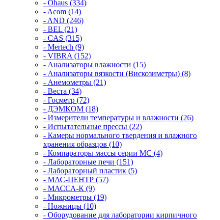
- Ohaus (334)
- Acom (14)
- AND (246)
- BEL (21)
- CAS (315)
- Mertech (9)
- VIBRA (152)
- Анализаторы влажности (15)
- Анализаторы вязкости (Вискозиметры) (8)
- Анемометры (21)
- Веста (34)
- Госметр (72)
- ДЭМКОМ (18)
- Измерители температуры и влажности (26)
- Испытательные прессы (22)
- Камеры нормального твердения и влажного
хранения образцов (10)
- Компараторы массы серии MC (4)
- Лабораторные печи (151)
- Лабораторный пластик (5)
- МАС-ЦЕНТР (57)
- МАССА-К (9)
- Микрометры (19)
- Ножницы (10)
- Оборудование для лаборатории кирпичного