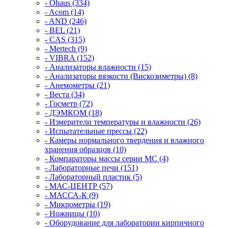
- Ohaus (334)
- Acom (14)
- AND (246)
- BEL (21)
- CAS (315)
- Mertech (9)
- VIBRA (152)
- Анализаторы влажности (15)
- Анализаторы вязкости (Вискозиметры) (8)
- Анемометры (21)
- Веста (34)
- Госметр (72)
- ДЭМКОМ (18)
- Измерители температуры и влажности (26)
- Испытательные прессы (22)
- Камеры нормального твердения и влажного
хранения образцов (10)
- Компараторы массы серии MC (4)
- Лабораторные печи (151)
- Лабораторный пластик (5)
- МАС-ЦЕНТР (57)
- МАССА-К (9)
- Микрометры (19)
- Ножницы (10)
- Оборудование для лаборатории кирпичного