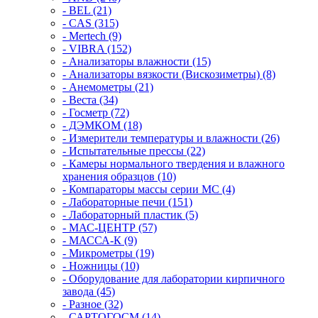
- BEL (21)
- CAS (315)
- Mertech (9)
- VIBRA (152)
- Анализаторы влажности (15)
- Анализаторы вязкости (Вискозиметры) (8)
- Анемометры (21)
- Веста (34)
- Госметр (72)
- ДЭМКОМ (18)
- Измерители температуры и влажности (26)
- Испытательные прессы (22)
- Камеры нормального твердения и влажного
хранения образцов (10)
- Компараторы массы серии MC (4)
- Лабораторные печи (151)
- Лабораторный пластик (5)
- МАС-ЦЕНТР (57)
- МАССА-К (9)
- Микрометры (19)
- Ножницы (10)
- Оборудование для лаборатории кирпичного
завода (45)
- Разное (32)
- САРТОГОСМ (14)