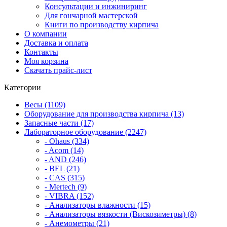
Консультации и инжиниринг
Для гончарной мастерской
Книги по производству кирпича
О компании
Доставка и оплата
Контакты
Моя корзина
Скачать прайс-лист
Категории
Весы (1109)
Оборудование для производства кирпича (13)
Запасные части (17)
Лабораторное оборудование (2247)
- Ohaus (334)
- Acom (14)
- AND (246)
- BEL (21)
- CAS (315)
- Mertech (9)
- VIBRA (152)
- Анализаторы влажности (15)
- Анализаторы вязкости (Вискозиметры) (8)
- Анемометры (21)