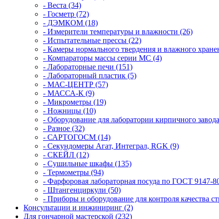
- Веста (34)
- Госметр (72)
- ДЭМКОМ (18)
- Измерители температуры и влажности (26)
- Испытательные прессы (22)
- Камеры нормального твердения и влажного хранен
- Компараторы массы серии MC (4)
- Лабораторные печи (151)
- Лабораторный пластик (5)
- МАС-ЦЕНТР (57)
- МАССА-К (9)
- Микрометры (19)
- Ножницы (10)
- Оборудование для лаборатории кирпичного завода
- Разное (32)
- САРТОГОСМ (14)
- Секундомеры Агат, Интеграл, RGK (9)
- СКЕЙЛ (12)
- Сушильные шкафы (135)
- Термометры (94)
- Фарфоровая лабораторная посуда по ГОСТ 9147-80
- Штангенциркули (50)
- Приборы и оборудование для контроля качества ст
Консультации и инжиниринг (2)
Для гончарной мастерской (232)