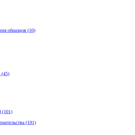
ия образцов (10)
 (45)
 (101)
роительства (191)