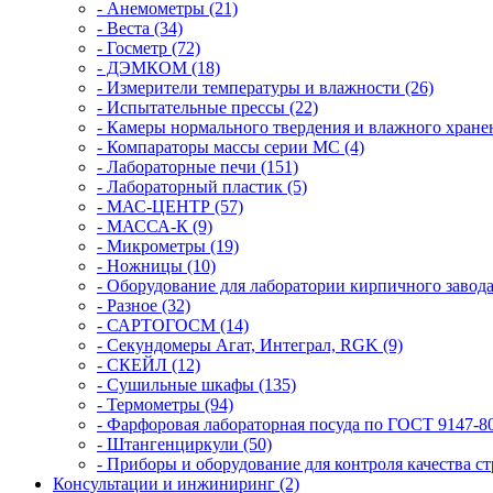
- Анемометры (21)
- Веста (34)
- Госметр (72)
- ДЭМКОМ (18)
- Измерители температуры и влажности (26)
- Испытательные прессы (22)
- Камеры нормального твердения и влажного хранен
- Компараторы массы серии MC (4)
- Лабораторные печи (151)
- Лабораторный пластик (5)
- МАС-ЦЕНТР (57)
- МАССА-К (9)
- Микрометры (19)
- Ножницы (10)
- Оборудование для лаборатории кирпичного завода
- Разное (32)
- САРТОГОСМ (14)
- Секундомеры Агат, Интеграл, RGK (9)
- СКЕЙЛ (12)
- Сушильные шкафы (135)
- Термометры (94)
- Фарфоровая лабораторная посуда по ГОСТ 9147-80
- Штангенциркули (50)
- Приборы и оборудование для контроля качества ст
Консультации и инжиниринг (2)