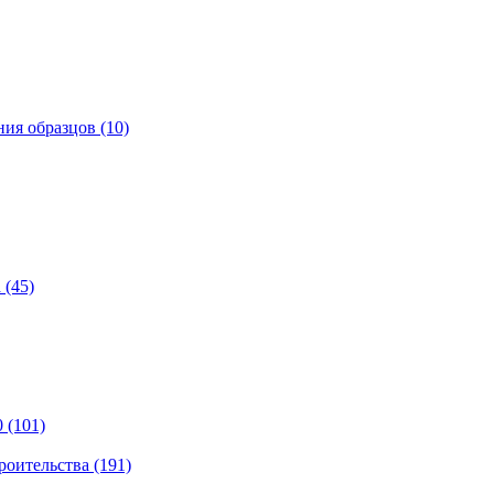
ия образцов (10)
 (45)
 (101)
роительства (191)