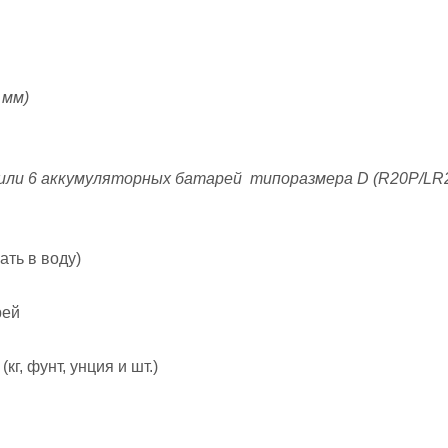
 мм)
 или 6 аккумуляторных батарей типоразмера D (R20P/LR20
ать в воду)
рей
, фунт, унция и шт.)