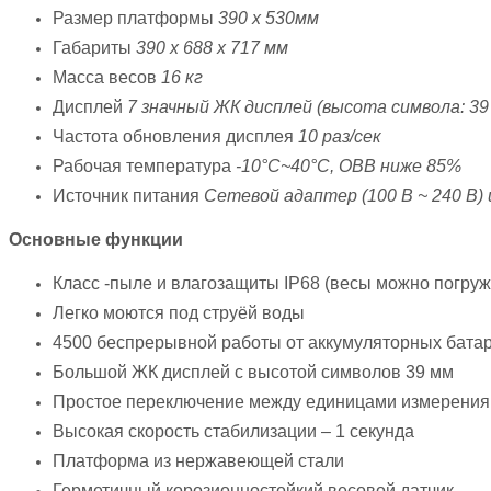
Размер платформы
390 x 530мм
Габариты
390 x 688 x 717 мм
Масса весов
16 кг
Дисплей
7 значный ЖК дисплей (высота cимвола: 39
Частота обновления дисплея
10 раз/сек
Рабочая температура
-10°C~40°C, ОВВ ниже 85%
Источник питания
Сетевой адаптер (100 В ~ 240 В)
Основные функции
Класс -пыле и влагозащиты IP68 (весы можно погруж
Легко моются под струёй воды
4500 беспрерывной работы от аккумуляторных бата
Большой ЖК дисплей с высотой символов 39 мм
Простое переключение между единицами измерения (кг
Высокая скорость стабилизации – 1 секунда
Платформа из нержавеющей стали
Герметичный корозионностойкий весовой датчик