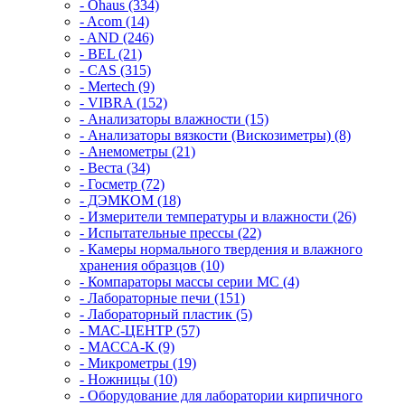
- Ohaus (334)
- Acom (14)
- AND (246)
- BEL (21)
- CAS (315)
- Mertech (9)
- VIBRA (152)
- Анализаторы влажности (15)
- Анализаторы вязкости (Вискозиметры) (8)
- Анемометры (21)
- Веста (34)
- Госметр (72)
- ДЭМКОМ (18)
- Измерители температуры и влажности (26)
- Испытательные прессы (22)
- Камеры нормального твердения и влажного
хранения образцов (10)
- Компараторы массы серии MC (4)
- Лабораторные печи (151)
- Лабораторный пластик (5)
- МАС-ЦЕНТР (57)
- МАССА-К (9)
- Микрометры (19)
- Ножницы (10)
- Оборудование для лаборатории кирпичного