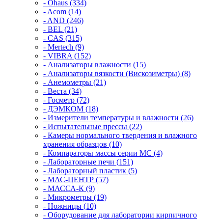
- Ohaus (334)
- Acom (14)
- AND (246)
- BEL (21)
- CAS (315)
- Mertech (9)
- VIBRA (152)
- Анализаторы влажности (15)
- Анализаторы вязкости (Вискозиметры) (8)
- Анемометры (21)
- Веста (34)
- Госметр (72)
- ДЭМКОМ (18)
- Измерители температуры и влажности (26)
- Испытательные прессы (22)
- Камеры нормального твердения и влажного
хранения образцов (10)
- Компараторы массы серии MC (4)
- Лабораторные печи (151)
- Лабораторный пластик (5)
- МАС-ЦЕНТР (57)
- МАССА-К (9)
- Микрометры (19)
- Ножницы (10)
- Оборудование для лаборатории кирпичного