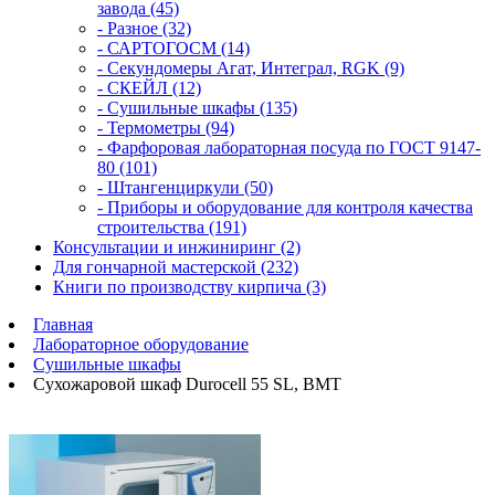
завода (45)
- Разное (32)
- САРТОГОСМ (14)
- Секундомеры Агат, Интеграл, RGK (9)
- СКЕЙЛ (12)
- Сушильные шкафы (135)
- Термометры (94)
- Фарфоровая лабораторная посуда по ГОСТ 9147-
80 (101)
- Штангенциркули (50)
- Приборы и оборудование для контроля качества
строительства (191)
Консультации и инжиниринг (2)
Для гончарной мастерской (232)
Книги по производству кирпича (3)
Главная
Лабораторное оборудование
Сушильные шкафы
Сухожаровой шкаф Durocell 55 SL, BMT