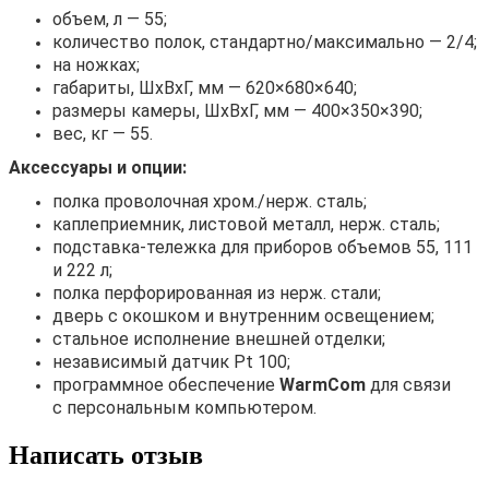
объем, л — 55;
количество полок, стандартно/максимально — 2/4;
на ножках;
габариты, ШхВхГ, мм — 620×680×640;
размеры камеры, ШхВхГ, мм — 400×350×390;
вес, кг — 55.
Аксессуары и опции:
полка проволочная хром./нерж. сталь;
каплеприемник, листовой металл, нерж. сталь;
подставка-тележка для приборов объемов 55, 111
и 222 л;
полка перфорированная из нерж. стали;
дверь с окошком и внутренним освещением;
стальное исполнение внешней отделки;
независимый датчик Рt 100;
программное обеспечение
WarmCom
для связи
с персональным компьютером.
Написать отзыв