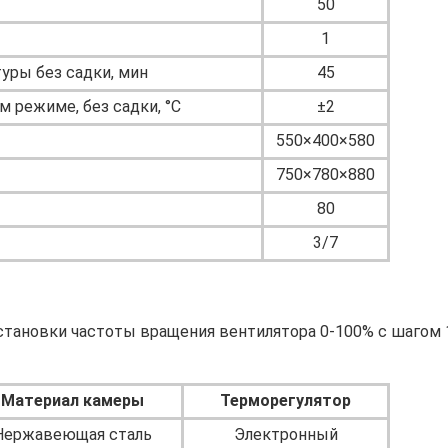
50
1
уры без садки, мин
45
 режиме, без садки, °С
±2
550×400×580
750×780×880
80
3/7
становки частоты вращения вентилятора 0-100% с шагом 1
Материал камеры
Терморегулятор
Нержавеющая сталь
Электронный