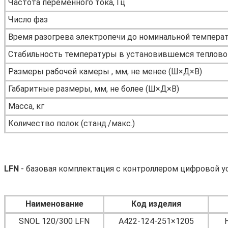
Частота переменного тока, Гц
Число фаз
Время разогрева электропечи до номинальной температ
Стабильность температуры в установившемся тепловом
Размеры рабочей камеры , мм, не менее (Ш×Д×В)
Габаритные размеры, мм, не более (Ш×Д×В)
Масса, кг
Количество полок (станд./макс.)
LFN
- базовая комплектация с контроллером цифровой у
Наименование
Код изделия
SNOL 120/300 LFN
А422-124-251×1205