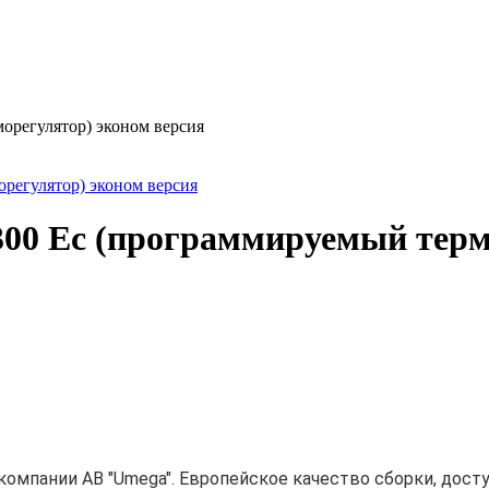
регулятор) эконом версия
0 Ec (программируемый термо
омпании AB "Umega". Европейское качество сборки, досту