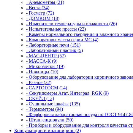
- Анемометры (21)
- Веста (34)
- Госметр (72)
- ДЭМКОМ (18)
- Измерители температуры и влажности (26)
- Испытательные прессы (22)
- Камеры нормального твердения и влажного хранен
- Компараторы массы серии MC (4)
- Лабораторные печи (151)
- Лабораторный пластик (5)
- МАС-ЦЕНТР (57)
- МАССА-К (9)
- Микрометры (19)
- Ножницы (10)
- Оборудование для лаборатории кирпичного завода
- Разное (32)
- САРТОГОСМ (14)
- Секундомеры Агат, Интеграл, RGK (9)
- СКЕЙЛ (12)
- Сушильные шкафы (135)
- Термометры (94)
- Фарфоровая лабораторная посуда по ГОСТ 9147-80
- Штангенциркули (50)
- Приборы и оборудование для контроля качества ст
Консультации и инжиниринг (2)