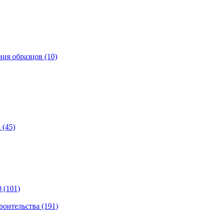
ия образцов (10)
 (45)
 (101)
роительства (191)