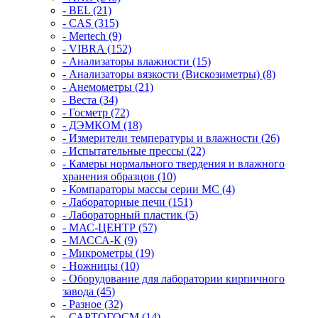
- BEL (21)
- CAS (315)
- Mertech (9)
- VIBRA (152)
- Анализаторы влажности (15)
- Анализаторы вязкости (Вискозиметры) (8)
- Анемометры (21)
- Веста (34)
- Госметр (72)
- ДЭМКОМ (18)
- Измерители температуры и влажности (26)
- Испытательные прессы (22)
- Камеры нормального твердения и влажного
хранения образцов (10)
- Компараторы массы серии MC (4)
- Лабораторные печи (151)
- Лабораторный пластик (5)
- МАС-ЦЕНТР (57)
- МАССА-К (9)
- Микрометры (19)
- Ножницы (10)
- Оборудование для лаборатории кирпичного
завода (45)
- Разное (32)
- САРТОГОСМ (14)