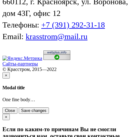
660112, г. Красноярск, ул. Воронова,
дом 43Г, офис 12
Телефоны:
+7 (391) 292-31-18
Email:
krasstrom@mail.ru
Сайты-партнеры
© Красстром, 2015—2022
×
Modal title
One fine body…
Close
Save changes
×
Если по каким-то причинам Вы не смогли
дозвониться нам, оставьте свои контактные