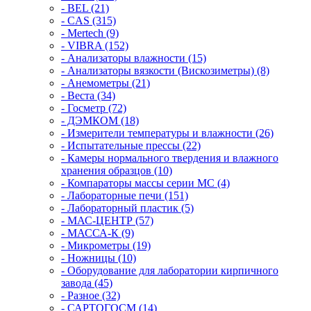
- BEL (21)
- CAS (315)
- Mertech (9)
- VIBRA (152)
- Анализаторы влажности (15)
- Анализаторы вязкости (Вискозиметры) (8)
- Анемометры (21)
- Веста (34)
- Госметр (72)
- ДЭМКОМ (18)
- Измерители температуры и влажности (26)
- Испытательные прессы (22)
- Камеры нормального твердения и влажного
хранения образцов (10)
- Компараторы массы серии MC (4)
- Лабораторные печи (151)
- Лабораторный пластик (5)
- МАС-ЦЕНТР (57)
- МАССА-К (9)
- Микрометры (19)
- Ножницы (10)
- Оборудование для лаборатории кирпичного
завода (45)
- Разное (32)
- САРТОГОСМ (14)