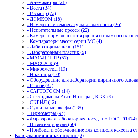
- Анемометры (21)
- Веста (34)
- Госметр (72)
- ДЭМКОМ (18)
- Измерители температуры и влажности (26)
- Испытательные прессы (22)
- Камеры нормального твердения и влажного хранен
- Компараторы массы серии MC (4)
- Лабораторные печи (151)
- Лабораторный пластик (5)
- МАС-ЦЕНТР (57)
- МАССА-К (9)
- Микрометры (19)
- Ножницы (10)
- Оборудование для лаборатории кирпичного завода
- Разное (32)
- САРТОГОСМ (14)
- Секундомеры Агат, Интеграл, RGK (9)
- СКЕЙЛ (12)
- Сушильные шкафы (135)
- Термометры (94)
- Фарфоровая лабораторная посуда по ГОСТ 9147-80
- Штангенциркули (50)
- Приборы и оборудование для контроля качества ст
Консультации и инжиниринг (2)