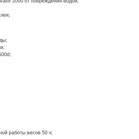
alor 2000 от повреждения водой;
лея;
ды;
и;
500d;
ой работы весов 50 ч;