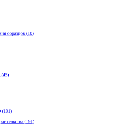
ия образцов (10)
 (45)
 (101)
роительства (191)