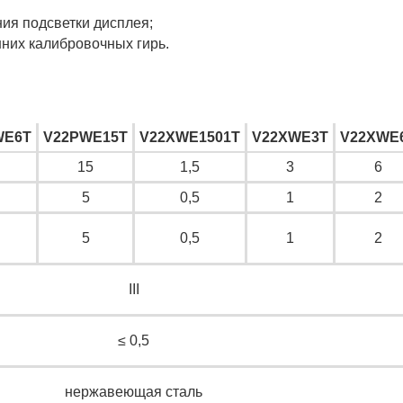
ия подсветки дисплея;
них калибровочных гирь.
WE6T
V22PWE15T
V22XWE1501T
V22XWE3T
V22XWE
15
1,5
3
6
5
0,5
1
2
5
0,5
1
2
III
≤ 0,5
нержавеющая сталь