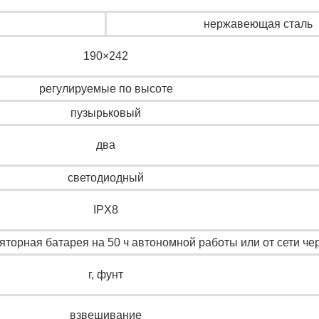
нержавеющая сталь
190×242
регулируемые по высоте
пузырьковый
два
светодиодный
IPX8
торная батарея на 50 ч автономной работы или от сети че
г, фунт
взвешивание