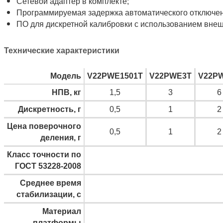
Сетевой адаптер в комплекте;
Программируемая задержка автоматического отключен
ПО для дискретной калибровки с использованием внеш
Технические характеристики
Модель
V22PWE1501T
V22PWE3T
V22P
НПВ, кг
1,5
3
6
Дискретность, г
0,5
1
2
Цена поверочного
0,5
1
2
деления, г
Класс точности по
ГОСТ 53228-2008
Среднее время
стабилизации, с
Материал
платформы