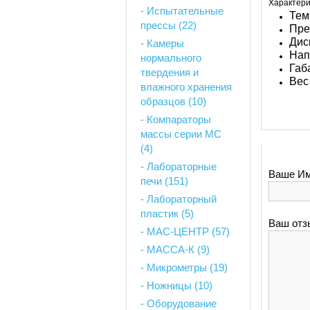
Характери
- Испытательные
Тем
прессы (22)
Пре
Дис
- Камеры
Нап
нормального
Габ
твердения и
Вес 
влажного хранения
образцов (10)
- Компараторы
массы серии MC
(4)
- Лабораторные
Ваше Им
печи (151)
- Лабораторный
пластик (5)
Ваш отз
- МАС-ЦЕНТР (57)
- МАССА-К (9)
- Микрометры (19)
- Ножницы (10)
- Оборудование