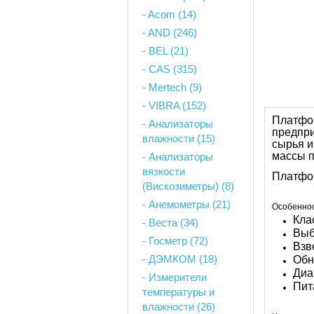
- Acom (14)
- AND (246)
- BEL (21)
- CAS (315)
- Mertech (9)
- VIBRA (152)
Платфо
- Анализаторы
предпри
влажности (15)
сырья и
массы п
- Анализаторы
вязкости
Платфор
(Вискозиметры) (8)
- Анемометры (21)
Особеннос
Кла
- Веста (34)
Выб
- Госметр (72)
Взв
- ДЭМКОМ (18)
Обн
Диа
- Измерители
Пит
температуры и
влажности (26)