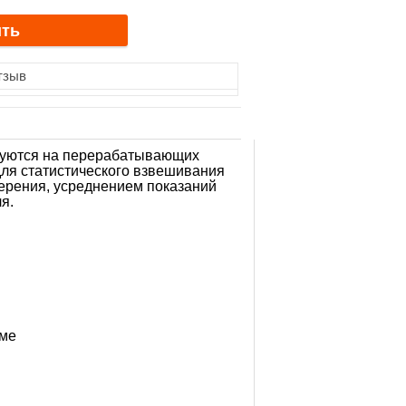
тзыв
ьзуются на перерабатывающих
для статистического взвешивания
ерения, усреднением показаний
я.
рме