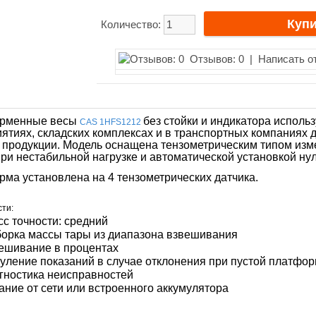
Количество:
Отзывов: 0
|
Написать о
рменные весы
без стойки и индикатора испол
CAS 1HFS1212
ятиях, складских комплексах и в транспортных компаниях 
 продукции. Модель оснащена тензометрическим типом изм
ри нестабильной нагрузке и автоматической установкой нул
ма установлена на 4 тензометрических датчика.
ти:
сс точности: средний
орка массы тары из диапазона взвешивания
ешивание в процентах
уление показаний в случае отклонения при пустой платфо
гностика неисправностей
ание от сети или встроенного аккумулятора