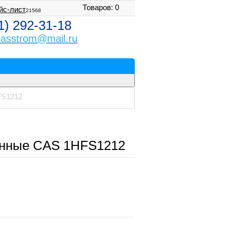
Товаров: 0
йс-лист
21568
1) 292-31-18
rasstrom@mail.ru
FS1212
нные CAS 1HFS1212